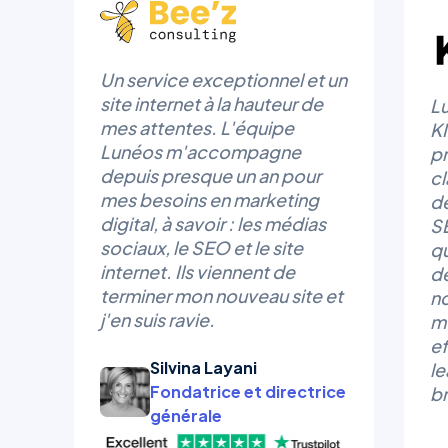
Un service exceptionnel et un
site internet à la hauteur de
L
mes attentes. L'équipe
K
Lunéos m'accompagne
pr
depuis presque un an pour
cl
mes besoins en marketing
de
digital, à savoir : les médias
S
sociaux, le SEO et le site
qu
internet. Ils viennent de
de
terminer mon nouveau site et
n
j'en suis ravie.
m
ef
Silvina Layani
l
Fondatrice et directrice
br
générale