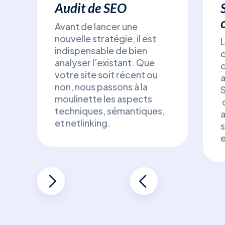
Audit de SEO
Avant de lancer une
nouvelle stratégie, il est
L
indispensable de bien
d
analyser l'existant. Que
d
votre site soit récent ou
a
non, nous passons à la
moulinette les aspects
c
techniques, sémantiques,
a
et netlinking.
s
e