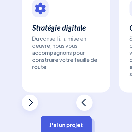
Stratégie digitale
Du conseil à la mise en
S
oeuvre, nous vous
o
accompagnons pour
v
construire votre feuille de
route
s
J'ai un projet