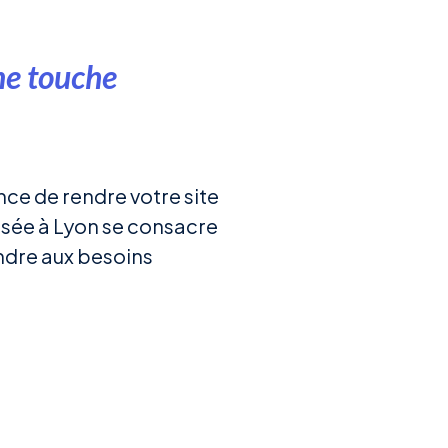
ne touche
ce de rendre votre site
isée à Lyon se consacre
ondre aux besoins