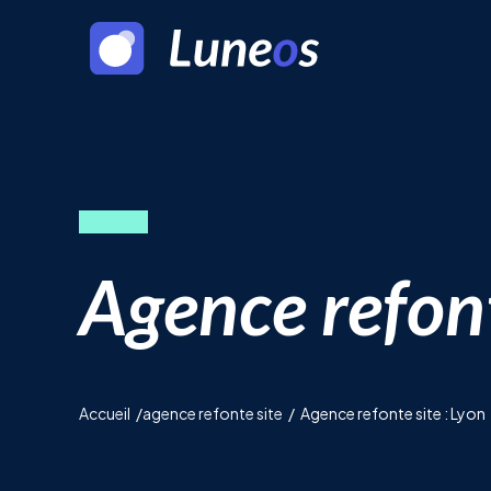
Agence refont
Accueil
/
agence refonte site
/
Agence refonte site : Lyon