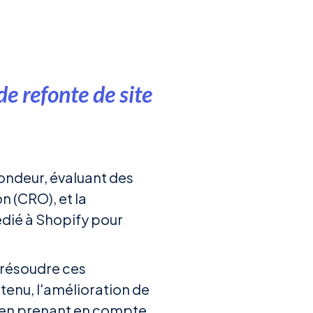
e refonte de site
fondeur, évaluant des
on (CRO), et la
édié à Shopify pour
r résoudre ces
tenu, l'amélioration de
t, en prenant en compte