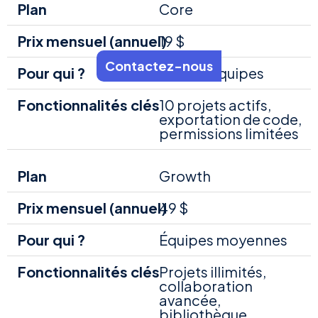
Core
19 $
Contactez-nous
Petites équipes
10 projets actifs,
exportation de code,
permissions limitées
Growth
49 $
Équipes moyennes
Projets illimités,
collaboration
avancée,
bibliothèque