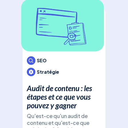
com
Déc
Ads
bud
pou
cam
votr
inv
SEO
Stratégie
Audit de contenu : les
étapes et ce que vous
pouvez y gagner
Qu'est-ce qu'un audit de
Fic
contenu et qu'est-ce que