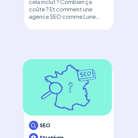
d’e
cela inclut ? Combien ça
coûte ? Et comment une
+ t
agence SEO comme Luneos
Déc
peut booster votre visibilité
une 
!
d’e
bon
avec
SEO
Stratégie