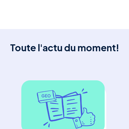
Toute l'actu du moment!
GE
En