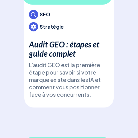
: L
gén
SEO
Déc
Stratégie
(Ge
Opti
Audit GEO : étapes et
fron
guide complet
gén
Cha
L'audit GEO est la première
Perp
étape pour savoir si votre
(Ge
marque existe dans les IA et
Opt
comment vous positionner
face à vos concurrents.
SE
Pri