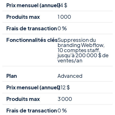
74 $
1 000
0 %
Suppression du
branding Webflow,
10 comptes staff,
jusqu'à 200 000 $ de
ventes/an
Advanced
212 $
3 000
0 %