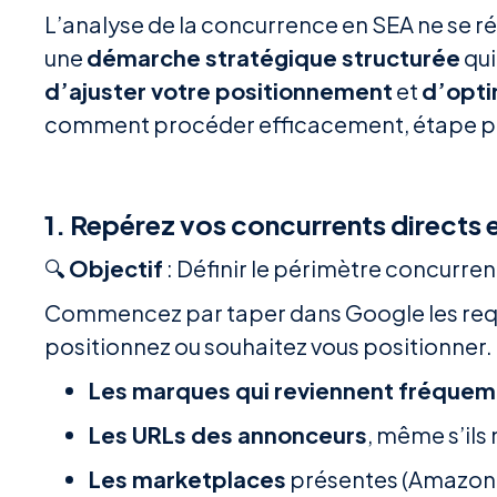
L’analyse de la concurrence en SEA ne se ré
une
démarche stratégique structurée
qui
d’ajuster votre positionnement
et
d’opti
comment procéder efficacement, étape pa
1. Repérez vos concurrents directs e
🔍
Objectif
: Définir le périmètre concurren
Commencez par taper dans Google les requê
positionnez ou souhaitez vous positionner.
Les marques qui reviennent fréque
Les URLs des annonceurs
, même s’ils
Les marketplaces
présentes (Amazon,