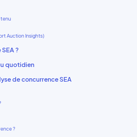
ntenu
rt Auction Insights)
e SEA ?
au quotidien
nalyse de concurrence SEA
?
rrence ?