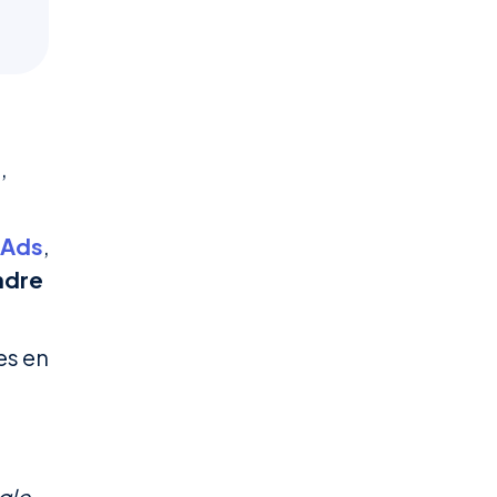
,
 Ads
,
ndre
es en
gle