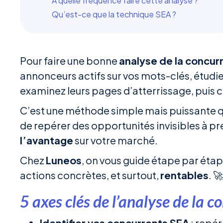
À quelle fréquence faire cette analyse ?
Qu’est-ce que la technique SEA ?
Pour faire une bonne
analyse de la concur
annonceurs actifs sur vos mots-clés, étudie
examinez leurs pages d’atterrissage, puis 
C’est une méthode simple mais puissante 
de repérer des opportunités invisibles à pr
l’avantage
sur votre marché.
Chez
Luneos
, on vous guide étape par éta
actions concrètes, et surtout,
rentables
. 🚀
5 axes clés de l’analyse de la 
Identifier vos concurrents SEA
: repér