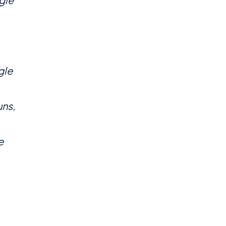
gle
ns,
e