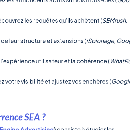
écouvrez les requêtes qu’ils achètent (
SEMrush,
 de leur structure et extensions (
iSpionage, Goo
 l’expérience utilisateur et la cohérence (
WhatRu
z votre visibilité et ajustez vos enchères (
Googl
urrence SEA ?
Engine Advertising
)
consiste à étudier les