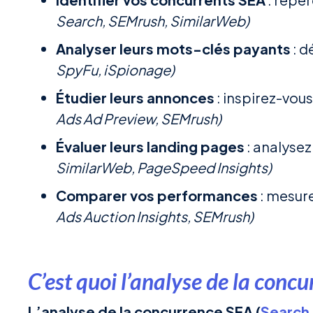
Search, SEMrush, SimilarWeb)
Analyser leurs mots-clés payants
: d
SpyFu, iSpionage)
Étudier leurs annonces
: inspirez-vous
Ads Ad Preview, SEMrush)
Évaluer leurs landing pages
: analysez
SimilarWeb, PageSpeed Insights)
Comparer vos performances
: mesure
Ads Auction Insights, SEMrush)
C’est quoi l’analyse de la conc
L’analyse de la concurrence SEA (
Search 