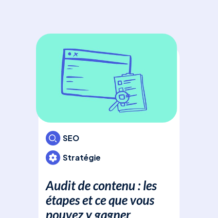
Pri
com
Déc
Ads
bud
pou
cam
votr
inv
SEO
Stratégie
Audit de contenu : les
Des
étapes et ce que vous
SE
pouvez y gagner