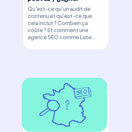
Qu'est-ce qu'un audit de
Fic
contenu et qu'est-ce que
d’e
cela inclut ? Combien ça
+ t
coûte ? Et comment une
agence SEO comme Luneos
Déc
peut booster votre visibilité
une 
!
d’e
bon
avec