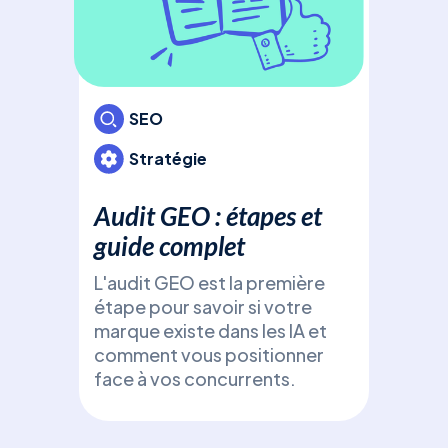
GE
En
: L
gén
SEO
Déc
Stratégie
(Ge
Opti
Audit GEO : étapes et
fron
gén
guide complet
Cha
L'audit GEO est la première
Perp
étape pour savoir si votre
(Ge
marque existe dans les IA et
Opt
comment vous positionner
face à vos concurrents.