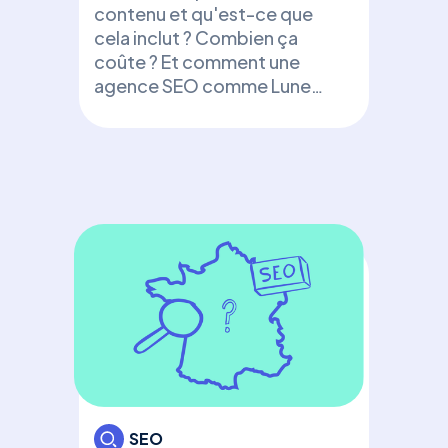
Fic
contenu et qu'est-ce que
d’e
cela inclut ? Combien ça
+ t
coûte ? Et comment une
agence SEO comme Luneos
Déc
peut booster votre visibilité
une 
!
d’e
bon
avec
SEO