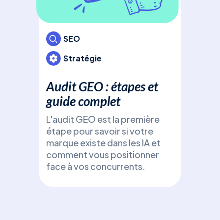
En
: L
gén
SEO
Déc
Stratégie
(Ge
Opti
Audit GEO : étapes et
fron
guide complet
gén
Cha
L'audit GEO est la première
Perp
étape pour savoir si votre
(Ge
marque existe dans les IA et
Opt
comment vous positionner
face à vos concurrents.
SE