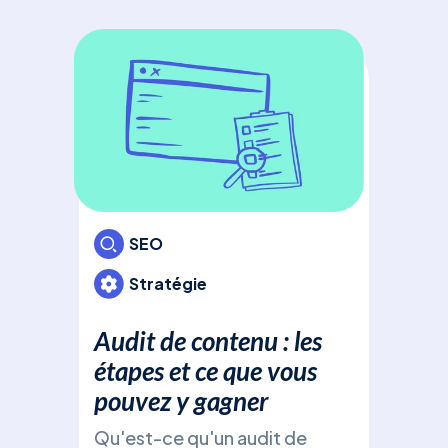
Pri
com
Déc
Ads
bud
pou
cam
votr
inv
SEO
Stratégie
Audit de contenu : les
Des
étapes et ce que vous
pouvez y gagner
Qu'est-ce qu'un audit de