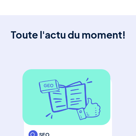
Toute l'actu du moment!
SE
GE
En
: L
gén
SEO