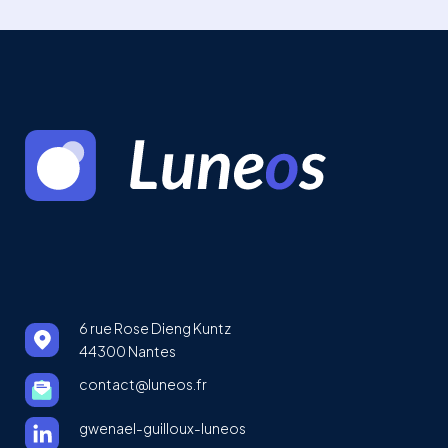
6 rue Rose Dieng Kuntz
44300 Nantes
contact@luneos.fr
gwenael-guilloux-luneos