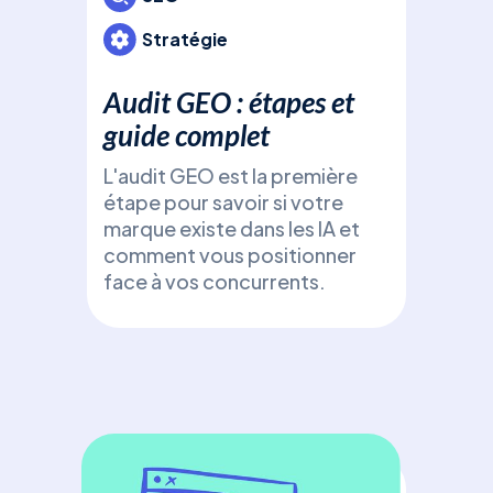
Déc
Stratégie
(Ge
Opti
Audit GEO : étapes et
fron
gén
guide complet
Cha
L'audit GEO est la première
Perp
étape pour savoir si votre
(Ge
marque existe dans les IA et
Opt
comment vous positionner
face à vos concurrents.
SE
Pri
com
Déc