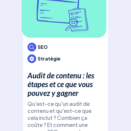
Ads
bud
pou
cam
votr
inv
SEO
Stratégie
Audit de contenu : les
étapes et ce que vous
SE
pouvez y gagner
Qu'est-ce qu'un audit de
Fic
contenu et qu'est-ce que
d’e
cela inclut ? Combien ça
+ t
coûte ? Et comment une