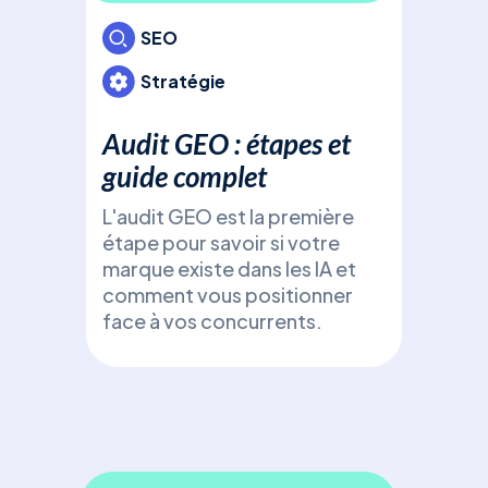
gén
SEO
Déc
Stratégie
(Ge
Opti
Audit GEO : étapes et
fron
gén
guide complet
Cha
L'audit GEO est la première
Perp
étape pour savoir si votre
(Ge
marque existe dans les IA et
Opt
comment vous positionner
face à vos concurrents.
SE
Pri
com