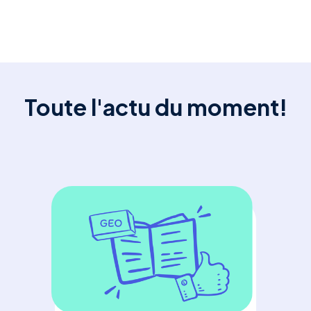
Toute l'actu du moment!
SE
GE
En
: L