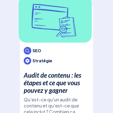
Déc
Ads
bud
pou
cam
votr
inv
SEO
Stratégie
Audit de contenu : les
étapes et ce que vous
SE
pouvez y gagner
Qu'est-ce qu'un audit de
Fic
contenu et qu'est-ce que
d’e
cela inclut ? Combien ça