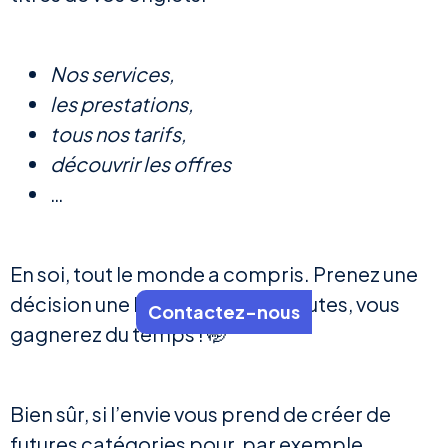
Nos services,
les prestations,
tous nos tarifs,
découvrir les offres
…
En soi, tout le monde a compris. Prenez une
décision une bonne fois pour toutes, vous
Contactez-nous
gagnerez du temps ! 🤭
Bien sûr, si l’envie vous prend de créer de
futures catégories pour, par exemple,