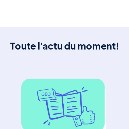
Toute l'actu du moment!
GE
En