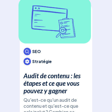
com
Déc
Ads
bud
pou
cam
votr
inv
SEO
Stratégie
Audit de contenu : les
étapes et ce que vous
pouvez y gagner
Qu'est-ce qu'un audit de
Fic
contenu et qu'est-ce que
cela inclut ? Combien ça