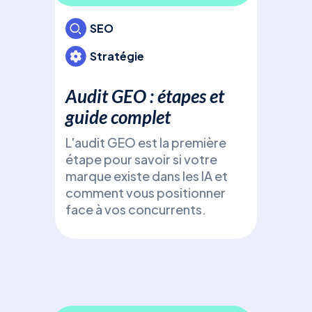
: L
gén
SEO
Déc
Stratégie
(Ge
Opti
Audit GEO : étapes et
fron
guide complet
gén
Cha
L'audit GEO est la première
Perp
étape pour savoir si votre
(Ge
marque existe dans les IA et
Opt
comment vous positionner
face à vos concurrents.
SE
Pri