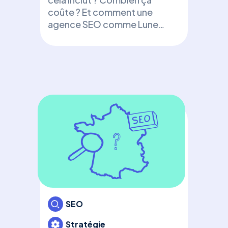
d’e
coûte ? Et comment une
+ t
agence SEO comme Luneos
Déc
peut booster votre visibilité
une 
!
d’e
bon
avec
SEO
Stratégie