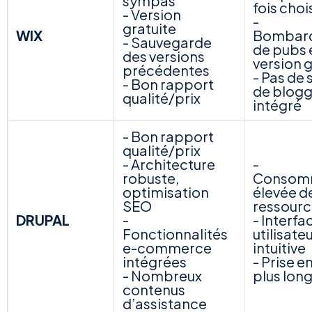
sympas
fois choi
- Version
-
gratuite
WIX
Bombar
- Sauvegarde
de pubs 
des versions
version g
précédentes
- Pas de
- Bon rapport
de blogg
qualité/prix
intégré
- Bon rapport
qualité/prix
- Architecture
-
robuste,
Consom
optimisation
élevée d
SEO
ressourc
DRUPAL
-
- Interfa
Fonctionnalités
utilisate
e-commerce
intuitive
intégrées
- Prise e
- Nombreux
plus lon
contenus
d’assistance