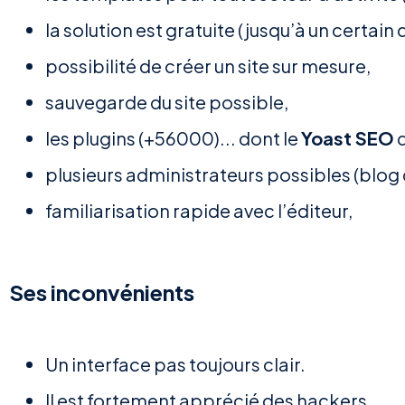
la solution est gratuite (jusqu’à un certa
possibilité de créer un site sur mesure,
sauvegarde du site possible,
les plugins (+56000)... dont le
Yoast SEO
q
plusieurs administrateurs possibles (blog 
familiarisation rapide avec l’éditeur,
Ses inconvénients
Un interface pas toujours clair.
Il est fortement apprécié des hackers.