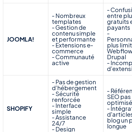
- Confus
- Nombreux
entre pl
templates
gratuits 
- Gestion de
payants
contenu simple
-
JOOMLA!
et performante
Personna
- Extensions e-
plus limi
commerce
Webflow,
- Communauté
Drupal
active
- Incomp
d’extens
- Pas de gestion
d’hébergement
- Référ
- Sécurité
SEO pas
renforcée
optimis
- Interface
SHOPIFY
- Intégra
simple
d'article
- Assistance
blog un 
24/7
longue
- Design