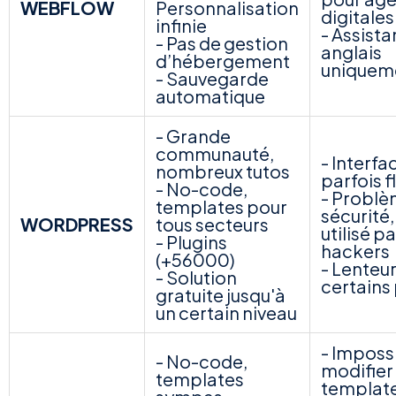
WEBFLOW
Personnalisation
digitales
infinie
- Assist
- Pas de gestion
anglais
d’hébergement
uniquem
- Sauvegarde
automatique
- Grande
communauté,
- Interfa
nombreux tutos
parfois f
- No-code,
- Problè
templates pour
sécurité,
WORDPRESS
tous secteurs
utilisé pa
- Plugins
hackers
(+56000)
- Lenteu
- Solution
certains
gratuite jusqu'à
un certain niveau
- Imposs
- No-code,
modifier 
templates
templat