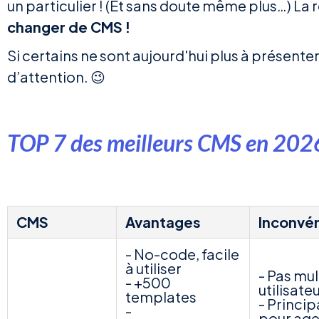
un particulier ! (Et sans doute même plus…) La 
changer de CMS !
Si certains ne sont aujourd'hui plus à présente
d’attention. 😉
TOP 7 des meilleurs CMS en 2026
CMS
Avantages
Inconvé
- No-code, facile
à utiliser
- Pas mul
- +500
utilisate
templates
- Princi
-
pour ag