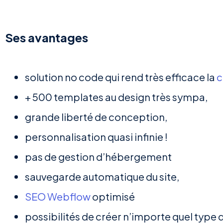
Ses avantages
solution no code qui rend très efficace la
c
+ 500 templates au design très sympa,
grande liberté de conception,
personnalisation quasi infinie !
pas de gestion d’hébergement
sauvegarde automatique du site,
SEO Webflow
optimisé
possibilités de créer n’importe quel type d